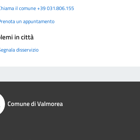
Chiama il comune +39 031.806.155
Prenota un appuntamento
lemi in città
Segnala disservizio
Comune di Valmorea