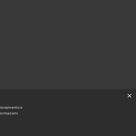
×
nzionamento e
nformazioni