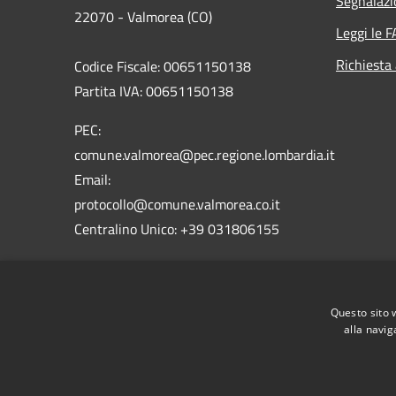
Segnalazi
22070 - Valmorea (CO)
Leggi le 
Richiesta
Codice Fiscale: 00651150138
Partita IVA: 00651150138
PEC:
comune.valmorea@pec.regione.lombardia.it
Email:
protocollo@comune.valmorea.co.it
Centralino Unico: +39 031806155
Codice Istat: 013232
Codice Catastale: L640
Questo sito 
Codice IPA: c_l640
alla navig