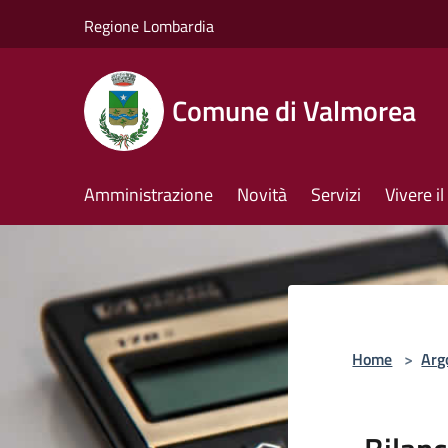
Salta al contenuto principale
Regione Lombardia
Comune di Valmorea
Amministrazione
Novità
Servizi
Vivere 
Home
>
Arg