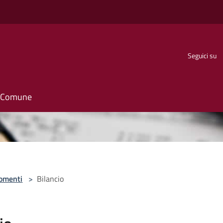
Seguici su
il Comune
omenti
>
Bilancio