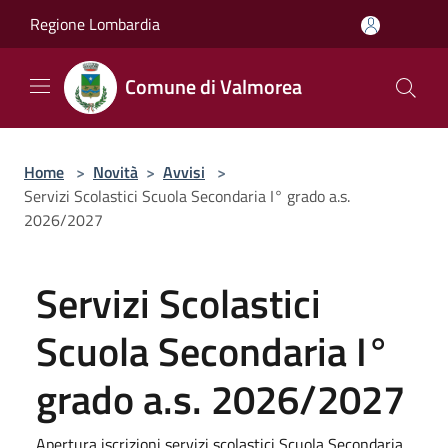
Salta al contenuto principale
Regione Lombardia
Comune di Valmorea
Home
>
Novità
>
Avvisi
>
Servizi Scolastici Scuola Secondaria I° grado a.s.
2026/2027
Servizi Scolastici
Scuola Secondaria I°
grado a.s. 2026/2027
Apertura iscrizioni servizi scolastici Scuola Secondaria